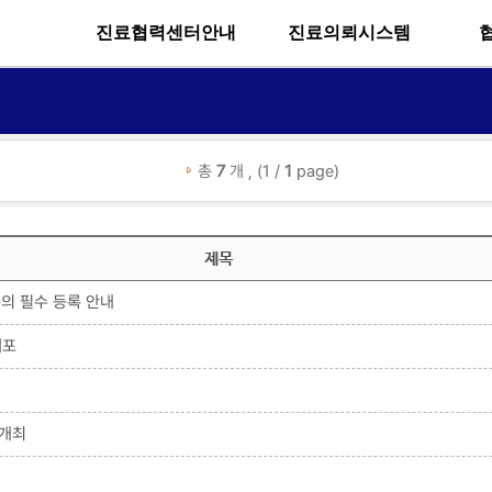
진료협력센터안내
진료의뢰시스템
총
7
개 , (1 /
1
page)
제목
의 필수 등록 안내
배포
 개최