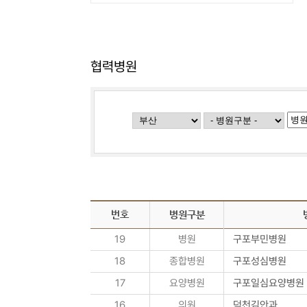
협력병원
번호
병원구분
19
병원
구포부민병원
18
종합병원
구포성심병원
17
요양병원
구포일심요양병원
16
의원
덕천김안과