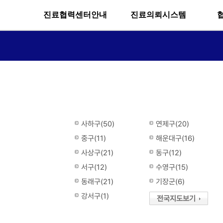
진료협력센터안내
진료의뢰시스템
사하구(50)
연제구(20)
중구(11)
해운대구(16)
사상구(21)
동구(12)
서구(12)
수영구(15)
동래구(21)
기장군(6)
강서구(1)
전국지도보기