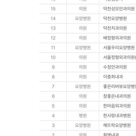
15
의원
덕천성모안과의원
14
요양병원
덕천요양병원
13
의원
덕천치과의원
12
의원
배정형외과의원
11
요양병원
서울우리요양병원
10
의원
서울정형외과의원(
9
의원
수정안과의원
8
의원
이중희내과
7
요양병원
좋은리버뷰요양병
6
의원
참좋은내과의원
5
의원
한마음외과의원
4
병원
한사랑내과병원
3
요양병원
해뜨락요양병원
2
의원
화명내과