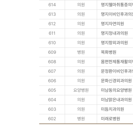
614
의원
명지웰마취통증의
613
의원
명지이비인후과의
612
의원
명지자연의원
611
의원
명지정내과의원
610
의원
명지항외과의원
609
병원
목화병원
608
의원
몸편한제통재활의
607
의원
문정환이비인후과
606
의원
문화신경외과의원
605
요양병원
미남동의요양병원
604
의원
미남맑은내과의원
603
의원
미듬치과의원
602
병원
미래로병원