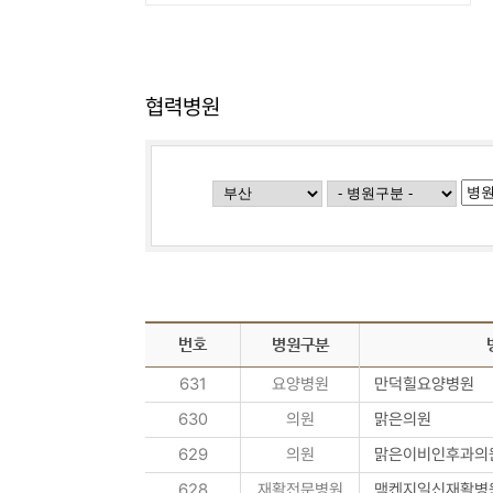
협력병원
번호
병원구분
631
요양병원
만덕힐요양병원
630
의원
맑은의원
629
의원
맑은이비인후과의
628
재활전문병원
맥켄지일신재활병