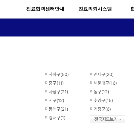
진료협력센터안내
진료의뢰시스템
사하구(50)
연제구(20)
중구(11)
해운대구(16)
사상구(21)
동구(12)
서구(12)
수영구(15)
동래구(21)
기장군(6)
강서구(1)
전국지도보기