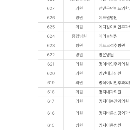
627
의원
맨앤우먼비뇨의학
626
병원
메드윌병원
625
의원
메디칼이비인후과
624
종합병원
메리놀병원
623
병원
메트로적추병원
622
병원
명은병원
621
의원
명이비인후과의원
620
의원
명인내과의원
619
의원
명작이비인후과의
618
의원
명지내과의원
617
의원
명지더봄안과의원
616
의원
명지바른신경외과
615
병원
명지아동병원