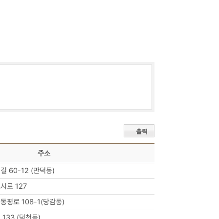
출력
주소
 60-12 (만덕동)
시로 127
평로 108-1(당감동)
133 (덕천동)