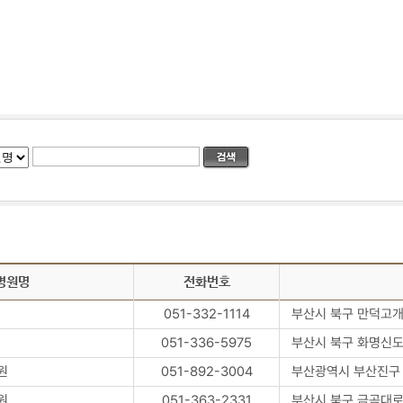
병원명
전화번호
051-332-1114
부산시 북구 만덕고개길
051-336-5975
부산시 북구 화명신도
원
051-892-3004
부산광역시 부산진구 동
원
051-363-2331
부산시 북구 금곡대로 