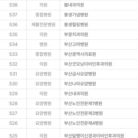
538
의원
봄내과의원
537
종합병원
봉생기념병원
536
재활전문병원
봉생힐링병원
535
의원
부광치과의원
534
병원
부산고려병원
533
종합병원
부산광역시의료원
532
의원
부산굿모닝이비인후과의원
531
요양병원
부산금사요양병원
530
요양병원
부산나라요양병원
529
의원
부산내과의원
528
요양병원
부산노인전문제1병원
527
요양병원
부산노인전문제3병원
526
요양병원
부산노인전문제4병원
525
의원
부산달팽이신경과이비인후과의원