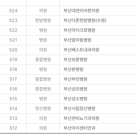
524
의원
부산대연리아한의원
523
한방병원
부산더존한방병원(수영)
522
병원
부산마이크로병원
521
병원
부산맘아동병원
520
의원
부산베스트내과의원
519
종합병원
부산보훈병원
518
병원
부산본병원
517
종합병원
부산부민병원
516
종합병원
부산성모병원
515
병원
부산성소병원
514
정신병원
부산시립정신병원
513
의원
부산썬비뇨기과의원
512
의원
부산아이센터안과